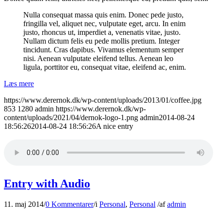
Nulla consequat massa quis enim. Donec pede justo,
fringilla vel, aliquet nec, vulputate eget, arcu. In enim
justo, rhoncus ut, imperdiet a, venenatis vitae, justo.
Nullam dictum felis eu pede mollis pretium. Integer
tincidunt. Cras dapibus. Vivamus elementum semper
nisi. Aenean vulputate eleifend tellus. Aenean leo
ligula, porttitor eu, consequat vitae, eleifend ac, enim.
Læs mere
https://www.derernok.dk/wp-content/uploads/2013/01/coffee.jpg
853
1280
admin
https://www.derernok.dk/wp-
content/uploads/2021/04/dernok-logo-1.png
admin
2014-08-24
18:56:26
2014-08-24 18:56:26
A nice entry
Entry with Audio
11. maj 2014
/
0 Kommentarer
/
i
Personal
,
Personal
/
af
admin