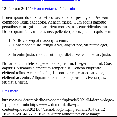
12. februar 2014
/
0 Kommentarer
/
i
/
af
admin
Lorem ipsum dolor sit amet, consectetuer adipiscing elit. Aenean
commodo ligula eget dolor. Aenean massa. Cum sociis natoque
penatibus et magnis dis parturient montes, nascetur ridiculus mus.
Donec quam felis, ultricies nec, pellentesque eu, pretium quis, sem.
Nulla consequat massa quis enim.
Donec pede justo, fringilla vel, aliquet nec, vulputate eget,
arcu.
In enim justo, rhoncus ut, imperdiet a, venenatis vitae, justo.
Nullam dictum felis eu pede mollis pretium. Integer tincidunt. Cras
dapibus. Vivamus elementum semper nisi. Aenean vulputate
eleifend tellus. Aenean leo ligula, porttitor eu, consequat vitae,
eleifend ac, enim. Aliquam lorem ante, dapibus in, viverra quis,
feugiat a, tellus.
Læs mere
https://www.derernok.dk/wp-content/uploads/2021/04/dernok-logo-
1.png
0
0
admin
https://www.derernok.dk/wp-
content/uploads/2021/04/dernok-logo-1.png
admin
2014-02-12
18:49:48
2014-02-12 18:49:48
Entry without preview image