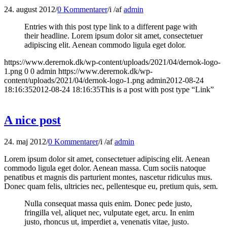
24. august 2012
/
0 Kommentarer
/
i
/
af
admin
Entries with this post type link to a different page with
their headline. Lorem ipsum dolor sit amet, consectetuer
adipiscing elit. Aenean commodo ligula eget dolor.
https://www.derernok.dk/wp-content/uploads/2021/04/dernok-logo-
1.png
0
0
admin
https://www.derernok.dk/wp-
content/uploads/2021/04/dernok-logo-1.png
admin
2012-08-24
18:16:35
2012-08-24 18:16:35
This is a post with post type “Link”
A nice post
24. maj 2012
/
0 Kommentarer
/
i
/
af
admin
Lorem ipsum dolor sit amet, consectetuer adipiscing elit. Aenean
commodo ligula eget dolor. Aenean massa. Cum sociis natoque
penatibus et magnis dis parturient montes, nascetur ridiculus mus.
Donec quam felis, ultricies nec, pellentesque eu, pretium quis, sem.
Nulla consequat massa quis enim. Donec pede justo,
fringilla vel, aliquet nec, vulputate eget, arcu. In enim
justo, rhoncus ut, imperdiet a, venenatis vitae, justo.