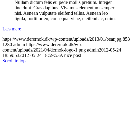
Nullam dictum felis eu pede mollis pretium. Integer
tincidunt. Cras dapibus. Vivamus elementum semper
nisi. Aenean vulputate eleifend tellus. Aenean leo
ligula, porttitor eu, consequat vitae, eleifend ac, enim.
Læs mere
https://www.derernok.dk/wp-content/uploads/2013/01/bear.jpg
853
1280
admin
https://www.derernok.dk/wp-
content/uploads/2021/04/dernok-logo-1.png
admin
2012-05-24
18:59:53
2012-05-24 18:59:53
A nice post
Scroll to top