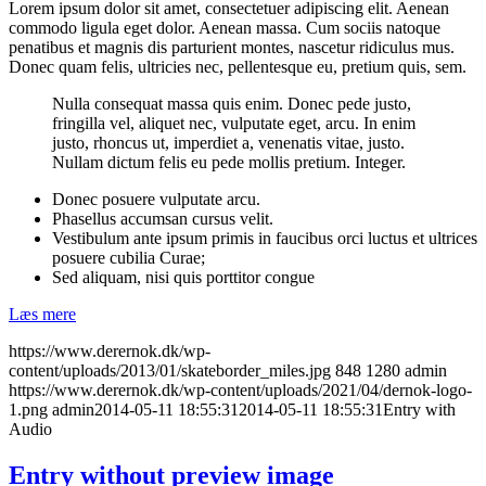
Lorem ipsum dolor sit amet, consectetuer adipiscing elit. Aenean
commodo ligula eget dolor. Aenean massa. Cum sociis natoque
penatibus et magnis dis parturient montes, nascetur ridiculus mus.
Donec quam felis, ultricies nec, pellentesque eu, pretium quis, sem.
Nulla consequat massa quis enim. Donec pede justo,
fringilla vel, aliquet nec, vulputate eget, arcu. In enim
justo, rhoncus ut, imperdiet a, venenatis vitae, justo.
Nullam dictum felis eu pede mollis pretium. Integer.
Donec posuere vulputate arcu.
Phasellus accumsan cursus velit.
Vestibulum ante ipsum primis in faucibus orci luctus et ultrices
posuere cubilia Curae;
Sed aliquam, nisi quis porttitor congue
Læs mere
https://www.derernok.dk/wp-
content/uploads/2013/01/skateborder_miles.jpg
848
1280
admin
https://www.derernok.dk/wp-content/uploads/2021/04/dernok-logo-
1.png
admin
2014-05-11 18:55:31
2014-05-11 18:55:31
Entry with
Audio
Entry without preview image