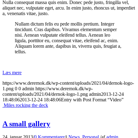
Nulla consequat massa quis enim. Donec pede justo, fringilla vel,
aliquet nec, vulputate eget, arcu. In enim justo, rhoncus ut, imperdiet
a, venenatis vitae, justo.
Nullam dictum felis eu pede mollis pretium. Integer
tincidunt. Cras dapibus. Vivamus elementum semper
nisi. Aenean vulputate eleifend tellus. Aenean leo
ligula, porttitor eu, consequat vitae, eleifend ac, enim.
Aliquam lorem ante, dapibus in, viverra quis, feugiat a,
tellus.
Læs mere
https://www.derernok.dk/wp-content/uploads/2021/04/dernok-logo-
1.png
0
0
admin
https://www.derernok.dk/wp-
content/uploads/2021/04/dernok-logo-1.png
admin
2013-12-24
18:48:06
2013-12-24 18:48:06
Entry with Post Format “Video”
Miles rocking the deck
A small gallery
24. januar 2013
/
0 Kommentarer
/
i
News
,
Personal
/
af
admin