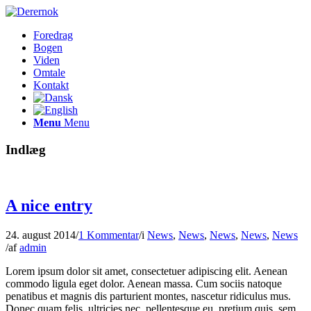
Foredrag
Bogen
Viden
Omtale
Kontakt
Menu
Menu
Indlæg
A nice entry
24. august 2014
/
1 Kommentar
/
i
News
,
News
,
News
,
News
,
News
/
af
admin
Lorem ipsum dolor sit amet, consectetuer adipiscing elit. Aenean
commodo ligula eget dolor. Aenean massa. Cum sociis natoque
penatibus et magnis dis parturient montes, nascetur ridiculus mus.
Donec quam felis, ultricies nec, pellentesque eu, pretium quis, sem.