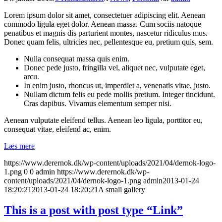
Lorem ipsum dolor sit amet, consectetuer adipiscing elit. Aenean
commodo ligula eget dolor. Aenean massa. Cum sociis natoque
penatibus et magnis dis parturient montes, nascetur ridiculus mus.
Donec quam felis, ultricies nec, pellentesque eu, pretium quis, sem.
Nulla consequat massa quis enim.
Donec pede justo, fringilla vel, aliquet nec, vulputate eget,
arcu.
In enim justo, rhoncus ut, imperdiet a, venenatis vitae, justo.
Nullam dictum felis eu pede mollis pretium. Integer tincidunt.
Cras dapibus. Vivamus elementum semper nisi.
Aenean vulputate eleifend tellus. Aenean leo ligula, porttitor eu,
consequat vitae, eleifend ac, enim.
Læs mere
https://www.derernok.dk/wp-content/uploads/2021/04/dernok-logo-
1.png
0
0
admin
https://www.derernok.dk/wp-
content/uploads/2021/04/dernok-logo-1.png
admin
2013-01-24
18:20:21
2013-01-24 18:20:21
A small gallery
This is a post with post type “Link”